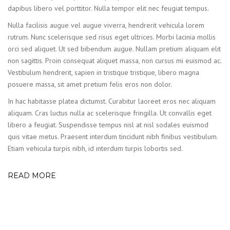
dapibus libero vel porttitor. Nulla tempor elit nec feugiat tempus.
Nulla facilisis augue vel augue viverra, hendrerit vehicula lorem
rutrum. Nunc scelerisque sed risus eget ultrices. Morbi lacinia mollis
orci sed aliquet. Ut sed bibendum augue. Nullam pretium aliquam elit
non sagittis. Proin consequat aliquet massa, non cursus mi euismod ac.
Vestibulum hendrerit, sapien in tristique tristique, libero magna
posuere massa, sit amet pretium felis eros non dolor.
In hac habitasse platea dictumst. Curabitur laoreet eros nec aliquam
aliquam. Cras luctus nulla ac scelerisque fringilla. Ut convallis eget
libero a feugiat. Suspendisse tempus nisl at nisl sodales euismod
quis vitae metus. Praesent interdum tincidunt nibh finibus vestibulum.
Etiam vehicula turpis nibh, id interdum turpis lobortis sed.
READ MORE