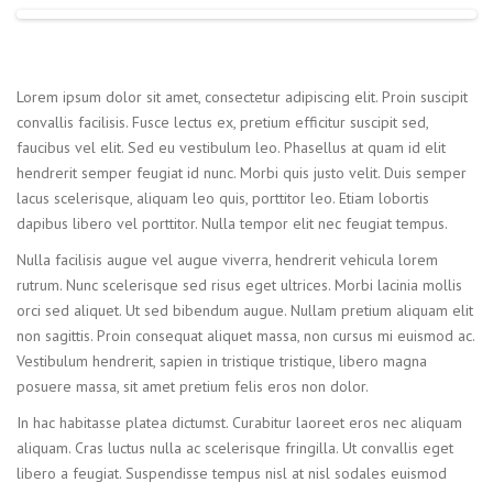
Lorem ipsum dolor sit amet, consectetur adipiscing elit. Proin suscipit
convallis facilisis. Fusce lectus ex, pretium efficitur suscipit sed,
faucibus vel elit. Sed eu vestibulum leo. Phasellus at quam id elit
hendrerit semper feugiat id nunc. Morbi quis justo velit. Duis semper
lacus scelerisque, aliquam leo quis, porttitor leo. Etiam lobortis
dapibus libero vel porttitor. Nulla tempor elit nec feugiat tempus.
Nulla facilisis augue vel augue viverra, hendrerit vehicula lorem
rutrum. Nunc scelerisque sed risus eget ultrices. Morbi lacinia mollis
orci sed aliquet. Ut sed bibendum augue. Nullam pretium aliquam elit
non sagittis. Proin consequat aliquet massa, non cursus mi euismod ac.
Vestibulum hendrerit, sapien in tristique tristique, libero magna
posuere massa, sit amet pretium felis eros non dolor.
In hac habitasse platea dictumst. Curabitur laoreet eros nec aliquam
aliquam. Cras luctus nulla ac scelerisque fringilla. Ut convallis eget
libero a feugiat. Suspendisse tempus nisl at nisl sodales euismod